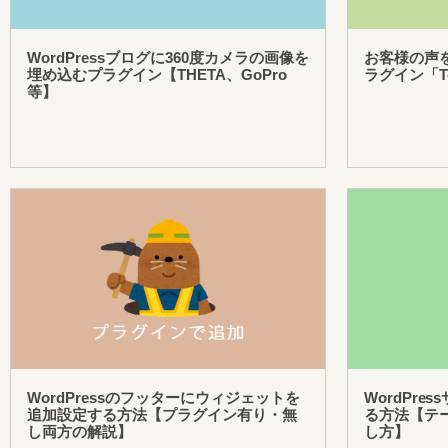
WordPressブログに360度カメラの画像を
お客様の声を
埋め込むプラグイン【THETA、GoPro
ラグイン「Te
等】
WordPressのフッターにウィジェットを
WordPre
追加設定する方法【プラグイン有り・無
る方法【テ
し両方の解説】
し方】