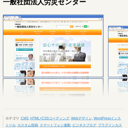
一般社団法人労災センター
カテゴリ :
CMS
,
HTML+CSSコーディング
,
Webデザイン
,
WordPressインス
トール
,
カスタム投稿
,
スマートフォン連動
,
ビジネスブログ
,
プラグインカス